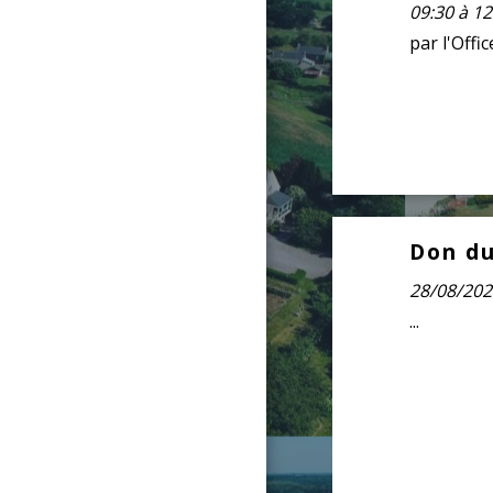
par l'Offi
Don du
Août
28
28/08/202
...