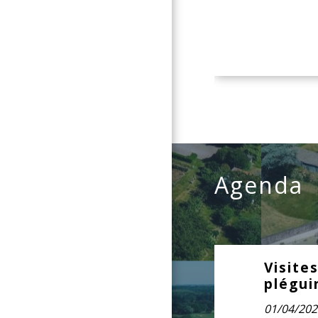
Agenda
Visite
Août
12
plégui
01/04/202
09:30 à 12