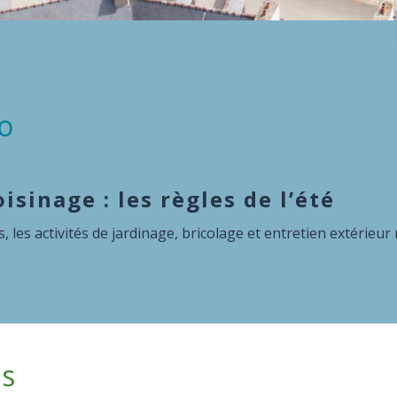
fo
 recenser !
16 ans, passez en mairie réaliser votre recensement.
és