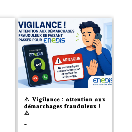
⚠️ 𝐕𝐢𝐠𝐢𝐥𝐚𝐧𝐜𝐞 : 𝐚𝐭𝐭𝐞𝐧𝐭𝐢𝐨𝐧 𝐚𝐮𝐱
Cet
𝐝𝐞́𝐦𝐚𝐫𝐜𝐡𝐚𝐠𝐞𝐬 𝐟𝐫𝐚𝐮𝐝𝐮𝐥𝐞𝐮𝐱 !
déc
⚠️
...
...