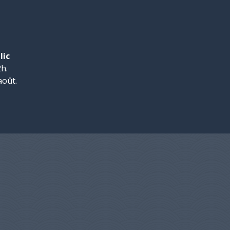
lic
h.
août.