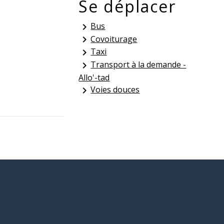
Se déplacer
Bus
keyboard_arrow_right
Covoiturage
keyboard_arrow_right
Taxi
keyboard_arrow_right
Transport à la demande -
keyboard_arrow_right
Allo'-tad
Voies douces
keyboard_arrow_right