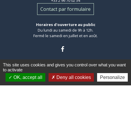
+33 2 96 70 02 54
Contact par formulaire
Horaires d'ouverture au public
Du lundi au samedi de 9h à 12h.
Fermé le samedi en juillet et en août.
This site uses cookies and gives you control over what you want
to activate
OK, accept all
Deny all cookies
Personalize
Liens
Leff Armor Communauté
Côtes d'Armor département
Région Bretagne