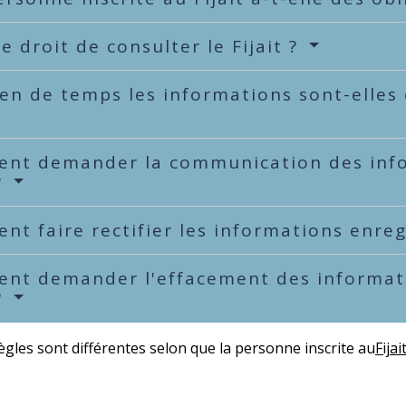
le droit de consulter le Fijait ?
n de temps les informations sont-elles c
nt demander la communication des info
?
t faire rectifier les informations enregi
nt demander l'effacement des informati
?
ègles sont différentes selon que la personne inscrite au
Fijai