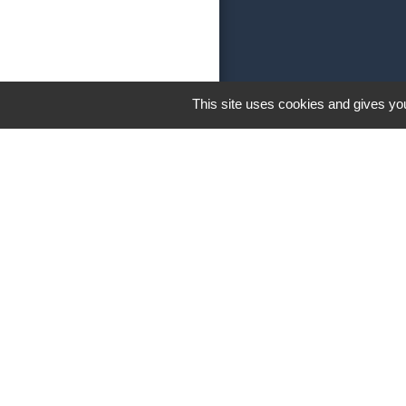
This site uses cookies and gives you
Liens
Leff Armor Com
Côtes d'Armor d
Région Bretagn
Préfecture des 
Intramuros