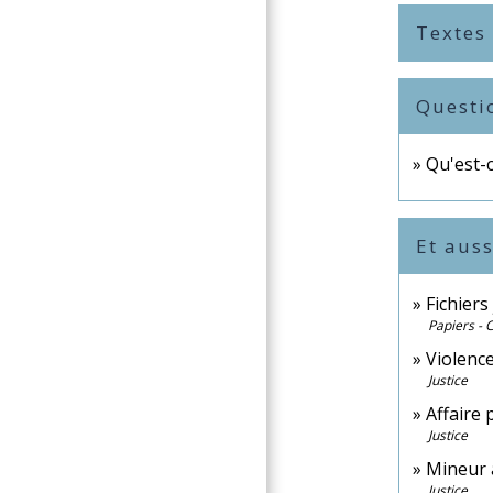
Textes
Questi
Qu'est-c
Et auss
Fichiers 
Papiers - 
Violence
Justice
Affaire 
Justice
Mineur 
Justice