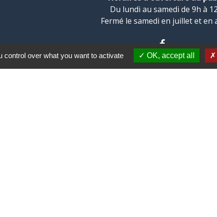
Du lundi au samedi de 9h à 12
Fermé le samedi en juillet et en 
 control over what you want to activate
OK, accept all
munauté
épartement
e
Côtes d'Armor