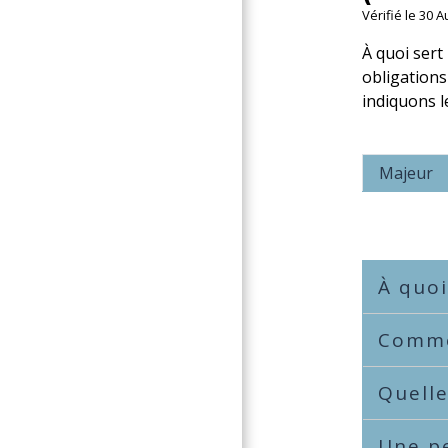
Vérifié le 30 
À quoi sert 
obligations
indiquons le
Majeur
À quoi
Commen
Quelle
Une pe