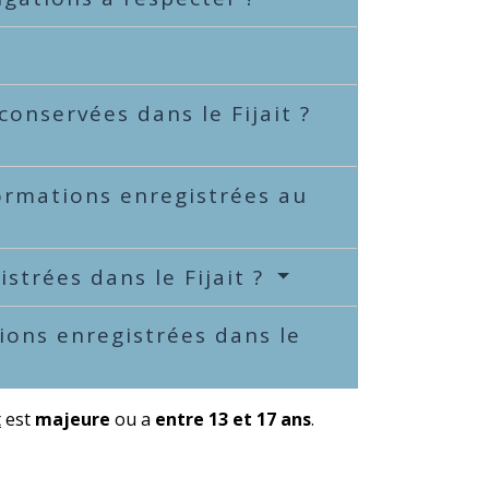
onservées dans le Fijait ?
rmations enregistrées au
strées dans le Fijait ?
ons enregistrées dans le
t
est
majeure
ou a
entre 13 et 17 ans
.