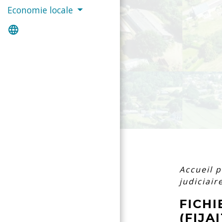
Economie locale
language
Accueil p
judiciair
FICHI
(FIJAI