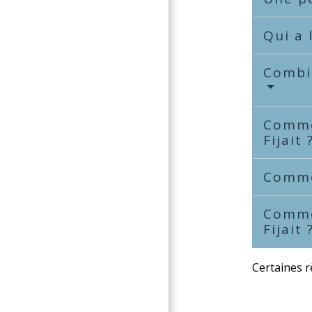
Qui a 
Combie
Comme
Fijait 
Commen
Comme
Fijait 
Certaines r