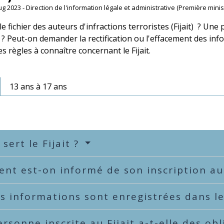
Aug 2023 - Direction de l'information légale et administrative (Première minis
le fichier des auteurs d'infractions terroristes (Fijait) ? Un
 ? Peut-on demander la rectification ou l'effacement des in
s règles à connaître concernant le Fijait.
13 ans à 17 ans
 sert le Fijait ?
t est-on informé de son inscription au 
s informations sont enregistrées dans le 
rsonne inscrite au Fijait a-t-elle des ob