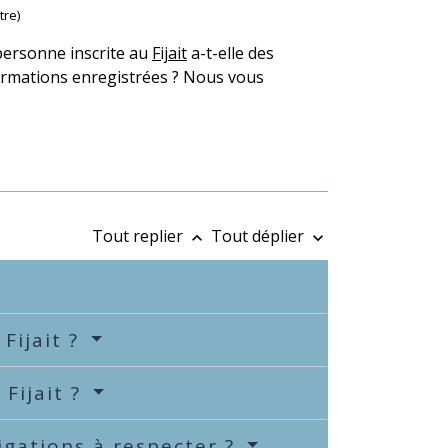
tre)
e personne inscrite au
Fijait
a-t-elle des
formations enregistrées ? Nous vous
Tout replier
Tout déplier
keyboard_arrow_up
keyboard_arrow_down
Fijait ?
Fijait ?
ligations à respecter ?