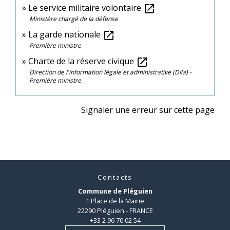
Le service militaire volontaire
open_in_new
Ministère chargé de la défense
La garde nationale
open_in_new
Première ministre
Charte de la réserve civique
open_in_new
Direction de l'information légale et administrative (Dila) -
Première ministre
Signaler une erreur sur cette page
Contacts
Commune de Pléguien
1 Place de la Mairie
22290 Pléguien - FRANCE
+33 2 96 70 02 54