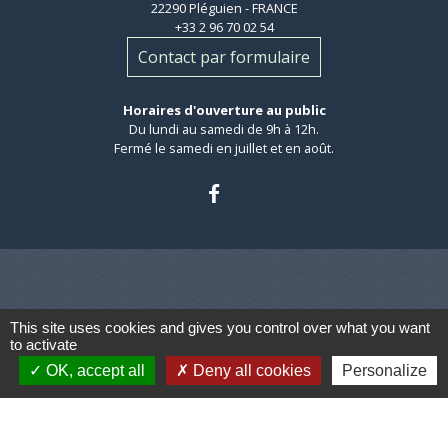
22290 Pléguien - FRANCE
+33 2 96 70 02 54
Contact par formulaire
Horaires d'ouverture au public
Du lundi au samedi de 9h à 12h.
Fermé le samedi en juillet et en août.
Liens
This site uses cookies and gives you control over what you want
to activate
OK, accept all
Deny all cookies
Personalize
Leff Armor Communauté
Côtes d'Armor département