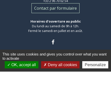
+33 2 96 70 02 54
Contact par formulaire
Horaires d'ouverture au public
Du lundi au samedi de 9h à 12h.
Fermé le samedi en juillet et en août.
This site uses cookies and gives you control over what you want
to activate
OK, accept all
Deny all cookies
Personalize
Liens
Leff Armor Communauté
Côtes d'Armor département
Région Bretagne